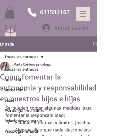
611592167
Iniciar sesión
Entrada
Todas las entradas
Marta Cordero psicóloga
Todas las entradas
Como fomentar la
Ansiedad
autonomía y responsabilidad
Autoestima
en nuestros hijos e hijas
Salud
Se pueden tomar algunas medidas para 
Psicología en adultos
fomentar la responsabilidad:
Relaciones de pareja
Establecer normas y límites: Josefina 
Aldecoa dice que nada desconcierta 
Psicología Infantil