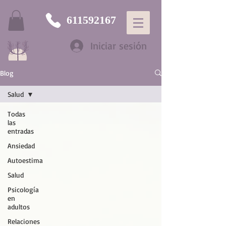
611592167
Iniciar sesión
Blog
Salud
Todas
las
entradas
Ansiedad
Autoestima
Salud
Psicología
en
adultos
Relaciones