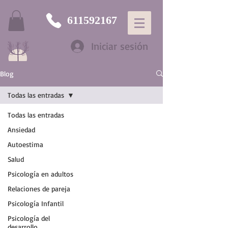
611592167
Iniciar sesión
Blog
Todas las entradas
Todas las entradas
Ansiedad
Autoestima
Salud
Psicología en adultos
Relaciones de pareja
Psicología Infantil
Psicología del
desarrollo