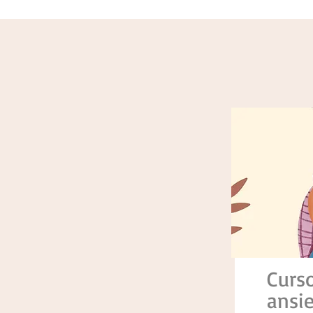
Curs
ansi