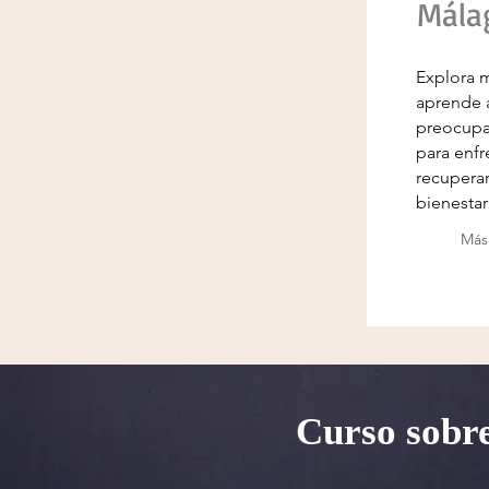
Mála
Explora m
aprende a
preocupac
para enfr
recuperar
bienestar
Más
Curso sobr