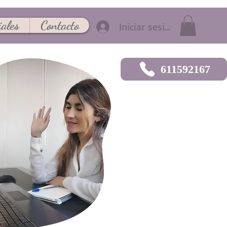
ales
Contacto
Iniciar sesión
611592167