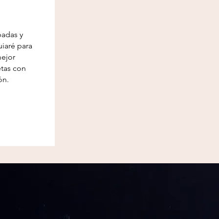
badas y
uiaré para
mejor
etas con
ón.